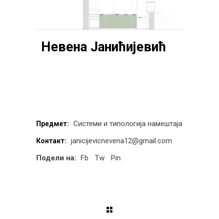
Невена Јанићијевић
Системи и типологија намештаја
Предмет:
janicijevicnevena12@gmail.com
Контакт:
Подели на:
Fb
Tw
Pin