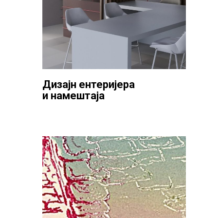
Дизајн ентеријера
и намештаја