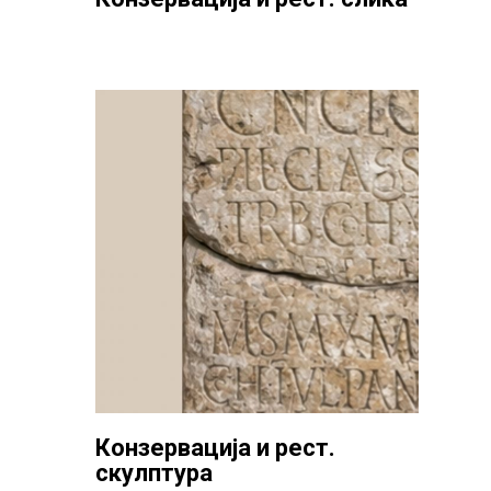
Конзервација и рест.
скулптура