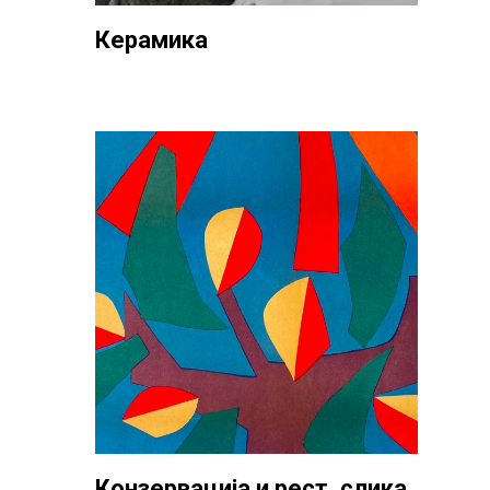
Керамика
Конзервација и рест. слика