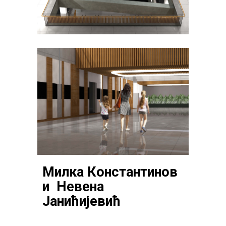
Милка Константинов
и Невена
Јанићијевић