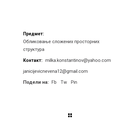
Предмет:
Обликовање сложених просторних
структура
milka.konstantinov@yahoo.com
Контакт:
janicijevicnevena12@gmail.com
Подели на:
Fb
Tw
Pin