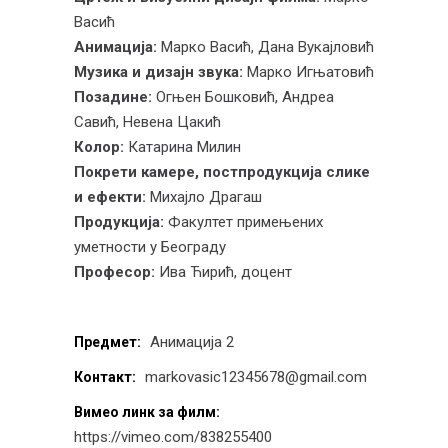
Васић
Анимација:
Марко Васић, Дана Вукајловић
Музика и дизајн звука:
Марко Игњатовић
Позадине:
Огњен Бошковић, Андреа
Савић, Невена Цакић
Колор:
Катарина Милин
Покрети камере, постпродукција слике
и ефекти:
Михајло Драгаш
Продукција:
Факултет примењених
уметности у Београду
Професор:
Ива Ћирић, доцент
Анимација 2
Предмет:
markovasic12345678@gmail.com
Контакт:
Вимео линк за филм:
https://vimeo.com/838255400