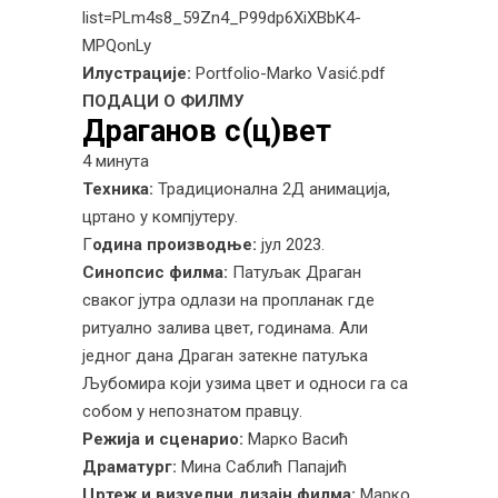
list=PLm4s8_59Zn4_P99dp6XiXBbK4-
MPQonLy
Илустрације:
Portfolio-Marko Vasić.pdf
ПОДАЦИ О ФИЛМУ
Драганов с(ц)вет
4 минута
Техника:
Традиционална 2Д анимација,
цртано у компјутеру.
Г
одина производње:
јул 2023.
Синопсис филма:
Патуљак Драган
сваког јутра одлази на пропланак где
ритуално залива цвет, годинама. Али
једног дана Драган затекне патуљка
Љубомира који узима цвет и односи га са
собом у непознатом правцу.
Режија и сценарио:
Марко Васић
Драматург:
Мина Саблић Папајић
Цртеж и визуелни дизајн филма:
Марко