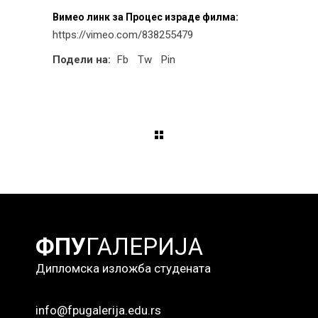
Вимео линк за Процес израде филма:
https://vimeo.com/838255479
Подели на:
Fb
Tw
Pin
ФПУ
ГАЛЕРИЈА
Дипломска изложба студената
info@fpugalerija.edu.rs