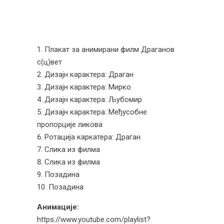
Плакат за анимирани филм Драганов
с(ц)вет
Дизајн карактера: Драган
Дизајн карактера: Мирко
Дизајн карактера: Љубомир
Дизајн карактера: Међусобне
пропорције ликова
Ротација каркатера: Драган
Слика из филма
Слика из филма
Позадина
Позадина
Анимације:
https://www.youtube.com/playlist?