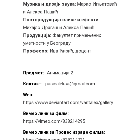
Музика и дизајн звука:
Марко Игњатовић
и Алекса Пашић
Постпродукција слике и ефекти:
Михајло Драгаш и Алекса Пашић
Продукција:
Факултет примењених
уметности у Београду
Професор:
Ива Ћирић, доцент
Анимација 2
Предмет:
pasicaleksa@gmail.com
Контакт:
Web:
https://www.deviantart.com/vantalex/gallery
Вимео линк за филм:
https://vimeo.com/838214295
Вимео линк за Процес израде филма:
https://vimeo.com/838214731