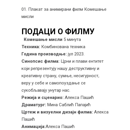
01. Плакат за анимирани филм Комешање
мисли
ПОДАЦИ О ФИЛМУ
Комешање мисли
5 минута
Техника:
Комбинована техника
Година производње:
јул 2023.
Синопсис филма:
Црни и плави ентитет
који репрезентују нашу деструктивну и
креативну страну, сумње, несигурност,
веру у себе и самопоуздање се
сукобљавају унутар нас.
Режија и сценарио:
Алекса Пашић
Драматург:
Мина Саблић Папајић
Цртеж и визуелни дизајн филма:
Алекса
Пашић
Анимација:
Алекса Пашић