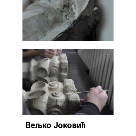
Вељко Јоковић