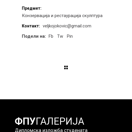
Предмет:
Конзервација и рестаурација скулптура
veljkojokovic@gmail.com
Контакт:
Подели на:
Fb
Tw
Pin
ФПУ
ГАЛЕРИЈА
Дипломска изложба студената