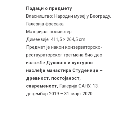
Подаци о предмету
Власништво: Народни музеј у Београду,
Галерија фресака
Материјал: полиестер
Димензије: 411,5 × 264,5 cm
Предмет је након конзерваторско-
рестаураторског третмена био део
изложбе
Духовно и културно
наслеђе манастира Студенице –
древност, постојаност,
савременост,
Галерија САНУ, 13.
децембар 2019 – 31. март 2020.