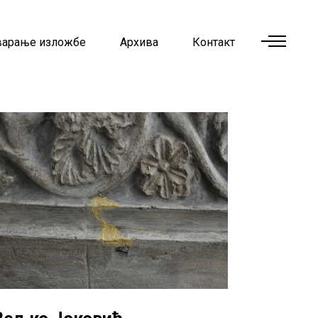
варање изложбе
Архива
Контакт