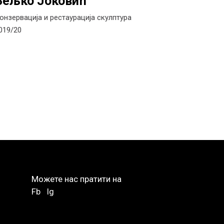
Вељко Јоковић
онзервација и рестаурација скулптура
019/20
Можете нас пратити на
Fb
Ig