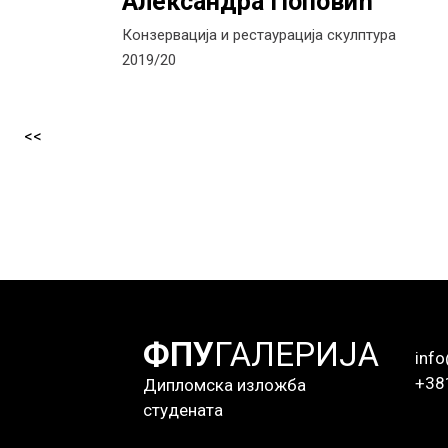
Александра Поповић
Конзервација и рестаурација скулптура
2019/20
<<
ФПУ
ГАЛЕРИЈА
info
+38
Дипломска изложба
студената