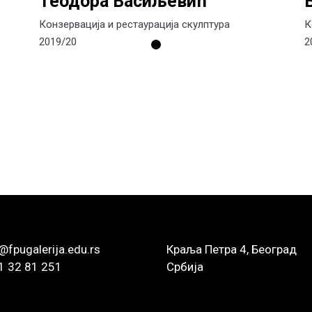
Теодора Васиљевић
Конзервација и рестаурација скулптура
К
2019/20
2
@fpugalerija.edu.rs
Краља Петра 4, Београд
1 32 81 251
Србија