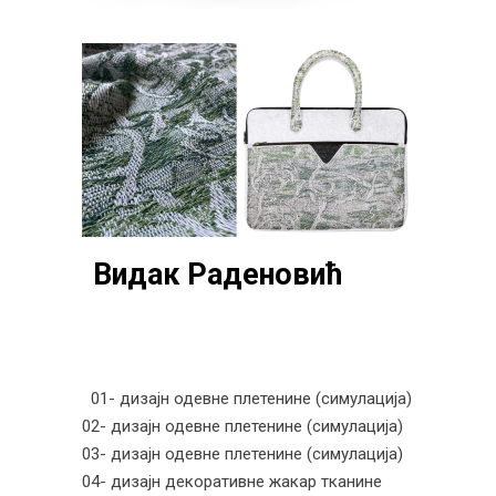
Видак Раденовић
01- дизајн одевне плетенине (симулација)
02- дизајн одевне плетенине (симулација)
03- дизајн одевне плетенине (симулација)
04- дизајн декоративне жакар тканине