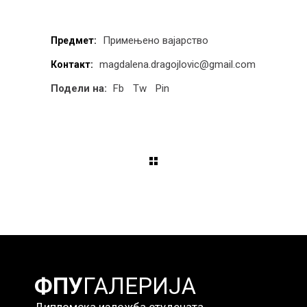
Примењено вајарство
Предмет:
magdalena.dragojlovic@gmail.com
Контакт:
Подели на:
Fb
Tw
Pin
ФПУ
ГАЛЕРИЈА
Дипломска изложба студената