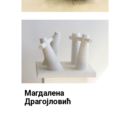
Магдалена
Драгојловић