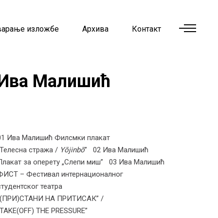
варање изложбе
Архива
Контакт
Ива Малишић
01 Ива Малишић
Филсмки плакат
„Телесна стража /
Yōjinbō
”
02 Ива Малишић
Плакат за оперету
„Слепи миш”
03 Ива Малишић
ФИСТ – Фестивал интернационалног
студентског театра
„(ПРИ)СТАНИ НА ПРИТИСАК” /
„TAKE(OFF) THE PRESSURE”