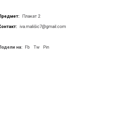
Предмет:
Плакат 2
Контакт:
iva.mališic7@gmail.com
Подели на:
Fb
Tw
Pin