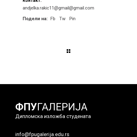
Контакт:
andjelka.rakic11@gmail@gmail.com
Подели на:
Fb
Tw
Pin
ФПУ
ГАЛЕРИЈА
Дипломска изложба студената
info@fpugalerija.edu.rs