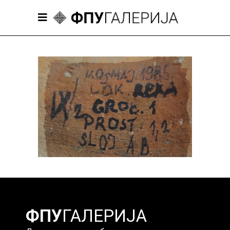
Нина Пршић
Конзервација и рестаурација
археолошких предмета
2023/2024
ФПУ
ГАЛЕРИЈА