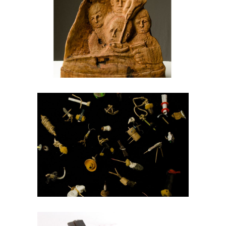
Ирина Брајовић
Примењено вајарство 2021/22
Милан
Константиновић
Примењено вајарство 2021/22