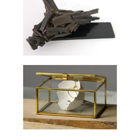
Милка Косановић
Примењено вајарство 2021/22
Тамара Вуковљак
Примењено вајарство 2021/22