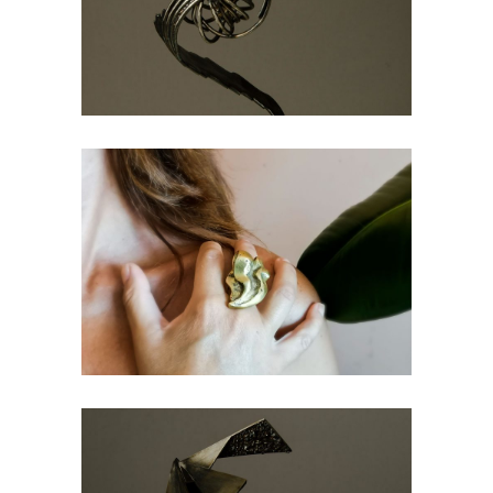
Примењено вајарство 2021/22
Дора Анђелковић
Примењено вајарство 2021/22