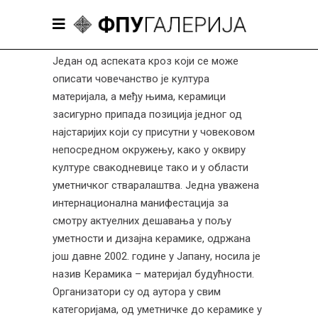
Један од аспеката кроз који се може
описати човечанство је култура
материјала, а међу њима, керамици
засигурно припада позиција једног од
најстаријих који су присутни у човековом
непосредном окружењу, како у оквиру
културе свакодневице тако и у области
уметничког стваралаштва. Једна уважена
интернационална манифестација за
смотру актуелних дешавања у пољу
уметности и дизајна керамике, одржана
још давне 2002. године у Јапану, носила је
назив Керамика – материјал будућности.
Организатори су од аутора у свим
категоријама, од уметничке до керамике у