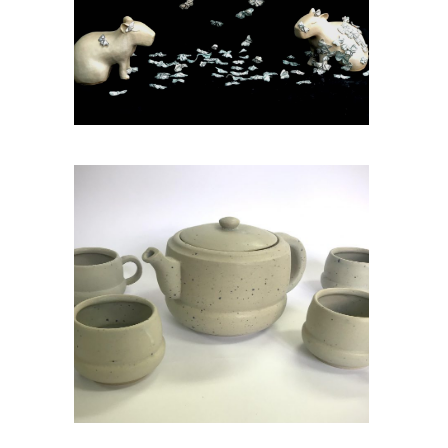
Кнежевић, ванр. проф.
Радови студената
Керамички
дизајн
Наставник: мр Мирољуб
Драмићанин, ред. проф.
Радови студената