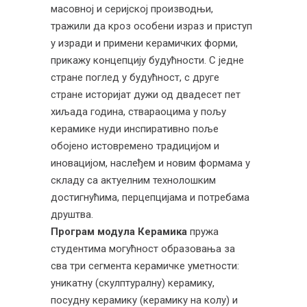
масовној и серијској производњи,
тражили да кроз особени израз и приступ
у изради и примени керамичких форми,
прикажу концепцију будућности. С једне
стране поглед у будућност, с друге
стране историјат дужи од двадесет пет
хиљада година, ствараоцима у пољу
керамике нуди инспиративно поље
обојено истовремено традицијом и
иновацијом, наслеђем и новим формама у
складу са актуелним технолошким
достигнућима, перцепцијама и потребама
друштва.
Програм модула Керамика
пружа
студентима могућност образовања за
сва три сегмента керамичке уметности:
уникатну (скулптуралну) керамику,
посудну керамику (керамику на колу) и