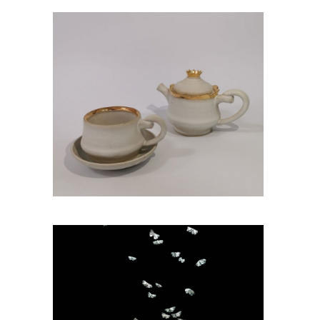
Посудна
керамика
Наставник: мр Игор Милићевић,
ванр. проф.
Радови студената
Уникатна
керамика
Наставник: др ум. Љубица