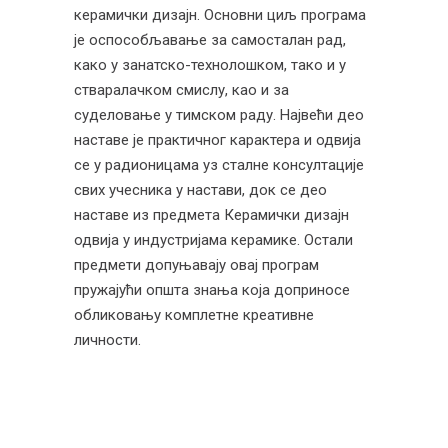
керамички дизајн. Основни циљ програма
је оспособљавање за самосталан рад,
како у занатско-технолошком, тако и у
стваралачком смислу, као и за
суделовање у тимском раду. Највећи део
наставе је практичног карактера и одвија
се у радионицама уз сталне консултације
свих учесника у настави, док се део
наставе из предмета Керамички дизајн
одвија у индустријама керамике. Остали
предмети допуњавају овај програм
пружајући општа знања која доприносе
обликовању комплетне креативне
личности.