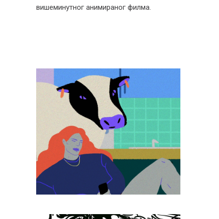
вишеминутног анимираног филма.
Анимација
Наставник: мр Растко Ћирић,
ред.проф.
Сарадник: др ум. Ива Ћирић
Радови студената