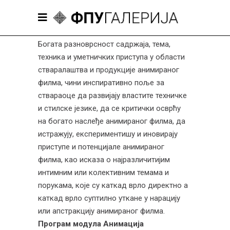
Богата разноврсност садржаја, тема,
техника и уметничких приступа у области
стваралаштва и продукције анимираног
филма, чини инспиративно поље за
ствараоце да развијају властите техничке
и стилске језике, да се критички осврћу
на богато наслеђе анимираног филма, да
истражују, експериментишу и иновирају
приступе и потенцијале анимираног
филма, као исказа о најразличитијим
интимним или колективним темама и
порукама, које су каткад врло директно а
каткад врло суптилно уткане у нарацију
или апстракцију анимираног филма.
Програм модула Анимација