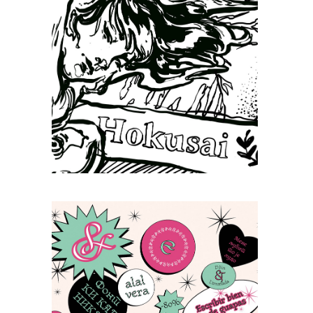
Илустрација
Наставник: мр Растко Ћирић, ред.
проф.
Радови студената
Писмо
Наставник: др ум. Ана Продановић,
доц.