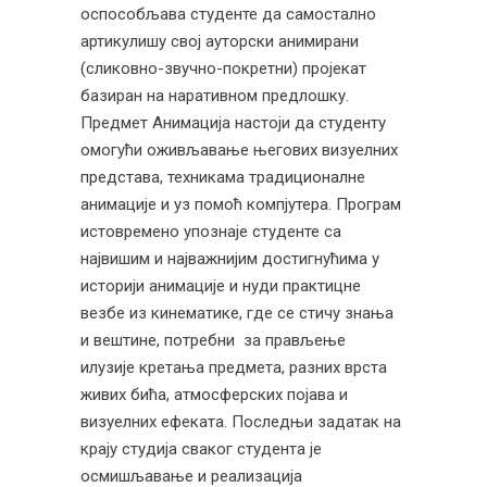
оспособљава студенте да самостално
артикулишу свој ауторски анимирани
(сликовно-звучно-покретни) пројекат
базиран на наративном предлошку.
Предмет Анимација настоји да студенту
омогући оживљавање његових визуелних
представа, техникама традиционалне
анимације и уз помоћ компјутера. Програм
истовремено упознаје студенте са
највишим и најважнијим достигнућима у
историји анимације и нуди практицне
везбе из кинематике, где се стичу знања
и вештине, потребни за прављење
илузије кретања предмета, разних врста
живих бића, атмосферских појава и
визуелних ефеката. Последњи задатак на
крају студија сваког студента је
осмишљавање и реализација