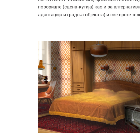
позориште (сцена-кутија) као и за алтернатив
адаптација и градња објеката) и све врсте тел
Филмска и ТВ
сценографија
Наставник: др ум. Јелена Сопић, доц.
Самостални стручни сарадник: Жељко
Рудић
Радови студената