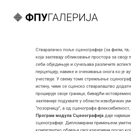
Стваралачко поље сценографије (за филм, тв,
која захтевају обликовање простора за своју п
себи обједињује и сучељава различите аспекте
перцепцију, навике и очекивања онога ко је а
учествује. У свему томе стремљење сценографа
истину, чиме се сценско стваралаштво додат
проширује своје границе, бивајући истовремен
захтевније подухвате у области извођачких ум
“позорницу”, а од сценографа флексибилност, 
Програм модула Сценографија
даје највиши
сценографије. Дипломирани примењени уметник
компетентно обавља свој креативни посао који