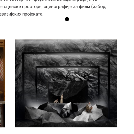
не сценске просторе; сценографије за филм (избор,
евизијских пројеката.
Позоришна
сценографија
Наставник: мр Весна Поповић, ванр. проф.
Самостални стручни сарадник: Жељко
Рудић
Радови студената