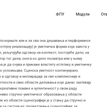
ФПУ
Модули
От
 позориште али и за сва она дешавања и перформансе
отпуну реализацију) је уметничка форма која заиста у
, укључујући одговор на контекст, постојеће дело, на
утор тог дела, онога ко дело посматра или у њему
 је да очува и прикаже властиту естетику и уметничку
но усложњава. Сценска уметност континуирано
о и одговор и инспирација за све комплексније и
етности и свих области деловања које данас захтевају
креативне помаке и аутентичност у свом раду.
 ниво стручно-уметничког образовања у области
 из области сценографије је у стању да стручно и
 се састоји из: пројектовања сценографије за