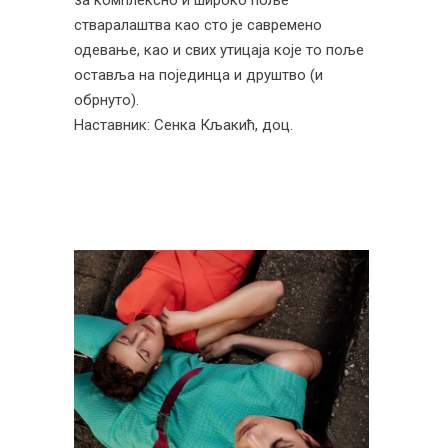
за комплексно и широко поље
стваралаштва као сто је савремено
одевање, као и свих утицаја које то поље
оставља на појединца и друштво (и
обрнуто).
Наставник: Сенка Кљакић, доц.