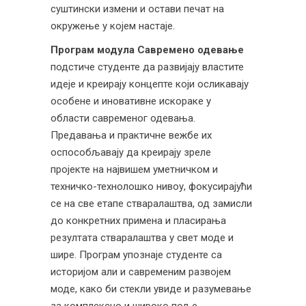
суштински измени и остави печат на
окружење у којем настаје.
Програм модула Савремено одевање
подстиче студенте да развијају властите
идеје и креирају концепте који осликавају
особене и иновативне искораке у
области савременог одевања.
Предавања и практичне вежбе их
оспособљавају да креирају зреле
пројекте на највишем уметничком и
техничко-технолошко нивоу, фокусирајући
се на све етапе стваралаштва, од замисли
до конкретних примена и пласирања
резултата стваралаштва у свет моде и
шире. Програм упознаје студенте са
историјом али и савременим развојем
моде, како би стекли увиде и разумевање