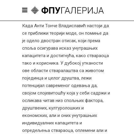
Када Анти Тонче Владиславић настоји да
се приближи теорији моде, он помиње да
је одело двостран отисак, који према
споља осигурава исказ унутрашњих
капацитета и достигнућа, како ствараоца
тако и корисника. У дубокој утканости
ове области стваралаштва са животом
појединца и целог друштва, лежи
потенцијал савременог одевања да,
својом слојевитошћу која у себи садржи и
осликава читав низ спољњих фактора,
друштвених, културолошких и
економских, али и оних унутрашњих
индивидуалних капацитета и
опредељења ствараоца, оплемени али и