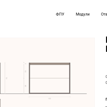
ФПУ
Модули
От