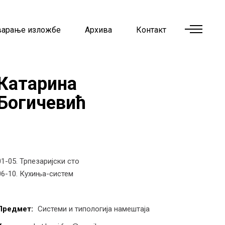
варање изложбе
Архива
Контакт
Катарина
Богичевић
01-05. Трпезаријски сто
06-10. Кухиња-систем
Предмет:
Системи и типологија намештаја