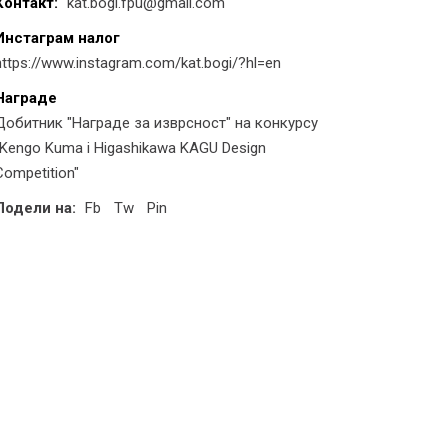
Контакт:
kat.bogi.fpu@gmail.com
Инстаграм налог
https://www.instagram.com/kat.bogi/?hl=en
Награде
Добитник "Награде за изврсност" на конкурсу
"Kengo Kuma i Higashikawa KAGU Design
Competition"
Подели на:
Fb
Tw
Pin