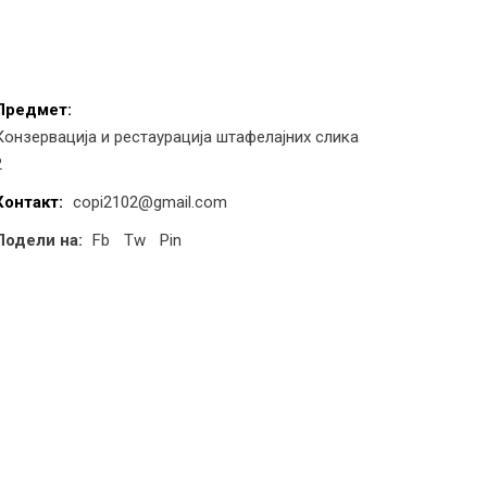
Предмет:
Конзервација и рестаурација штафелајних слика
2
Контакт:
copi2102@gmail.com
Подели на:
Fb
Tw
Pin