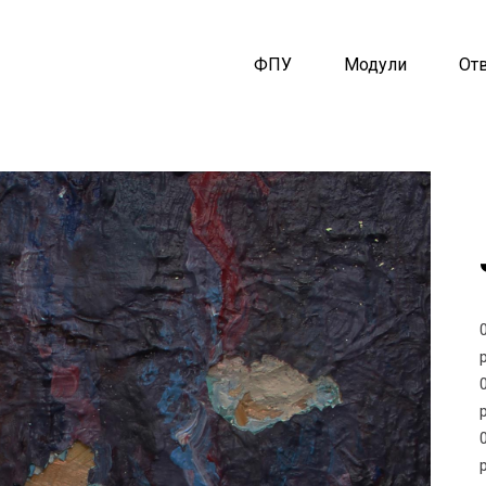
ФПУ
Модули
От