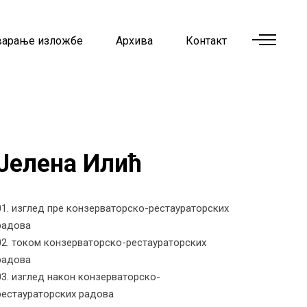
варање изложбе
Архива
Контакт
Јелена Илић
01. изглед пре конзерваторско-рестаураторских
радова
02. током конзерваторско-рестаураторских
радова
03. изглед након конзерваторско-
рестаураторских радова