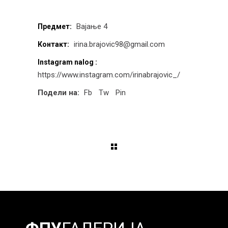
Вајање 4
Предмет:
irina.brajovic98@gmail.com
Контакт:
Instagram nalog :
https://www.instagram.com/irinabrajovic_/
Подели на:
Fb
Tw
Pin