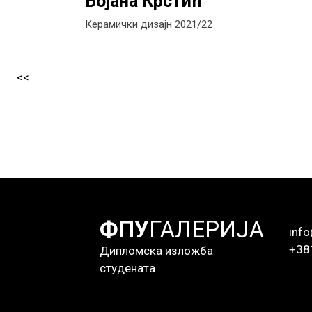
Бојана Крстић
Керамички дизајн 2021/22
<<
ФПУ
ГАЛЕРИЈА
info
+38
Дипломска изложба
студената