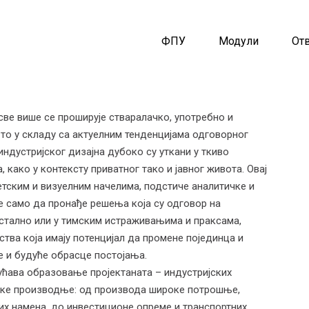
ФПУ
Модули
От
све више се проширује стваралачко, употребно и
 то у складу са актуелним тенденцијама одговорног
ндустријског дизајна дубоко су уткани у ткиво
како у контексту приватног тако и јавног живота. Овај
етским и визуелним начелима, подстиче аналитичке и
не само да пронађе решења која су одговор на
остално или у тимским истраживањима и праксама,
тва која имају потенцијал да промене појединца и
е и будуће обрасце постојања.
ћава образовање пројектаната – индустријских
јске производње: од производа широке потрошње,
тих намена, до инвестиционе опреме и транспортних