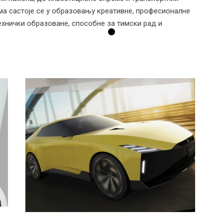
ма састоје се у образовању креативне, професионалне
ехнички образоване, способне за тимски рад и
Концептуални
дизајн 2
Наставник: др ум. Марко Луковић, Ванр.
проф.
Радови студената