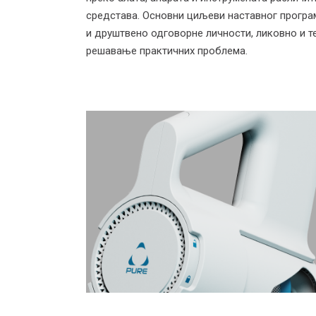
средстава. Основни циљеви наставног програ
и друштвено одговорне личности, ликовно и т
решавање практичних проблема.
Индустријски
дизајн 4
Наставник: мр Душан Нешић ред. проф.
Радови студената