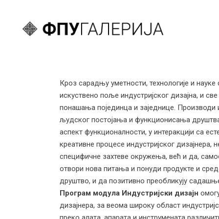
Кроз сарадњу уметности, технологије и науке 
искуствено поље индустријског дизајна, и све
понашања појединца и заједнице. Производи и
људског постојања и функционисања друштва, 
аспект функционалности, у интеракцији са ест
креативне процесе индустријског дизајнера, 
специфичне захтеве окружења, већ и да, сам
отвори нова питања и понуди продукте и средс
друштво, и да позитивно преобликују садашњ
Програм модула Индустријски дизајн
омогу
дизајнера, за веома широку област индустри
преко алата, апарата и инструмената различи