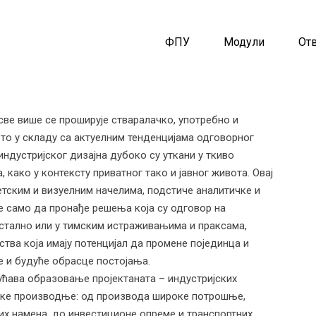
ФПУ
Модули
От
све више се проширује стваралачко, употребно и
 то у складу са актуелним тенденцијама одговорног
ндустријског дизајна дубоко су уткани у ткиво
како у контексту приватног тако и јавног живота. Овај
етским и визуелним начелима, подстиче аналитичке и
не само да пронађе решења која су одговор на
остално или у тимским истраживањима и праксама,
тва која имају потенцијал да промене појединца и
е и будуће обрасце постојања.
ћава образовање пројектаната – индустријских
јске производње: од производа широке потрошње,
тих намена, до инвестиционе опреме и транспортних