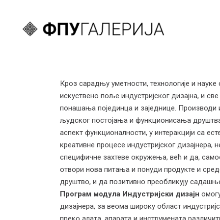
Кроз сарадњу уметности, технологије и науке 
искуствено поље индустријског дизајна, и све
понашања појединца и заједнице. Производи и
људског постојања и функционисања друштва, 
аспект функционалности, у интеракцији са ест
креативне процесе индустријског дизајнера, 
специфичне захтеве окружења, већ и да, сам
отвори нова питања и понуди продукте и средс
друштво, и да позитивно преобликују садашњ
Програм модула Индустријски дизајн
омогу
дизајнера, за веома широку област индустри
преко алата, апарата и инструмената различи