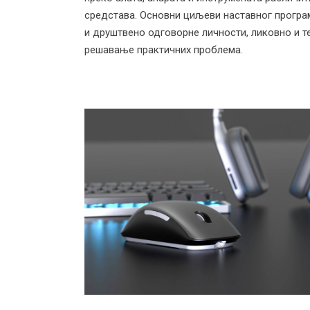
средстава. Основни циљеви наставног програ
и друштвено одговорне личности, ликовно и т
решавање практичних проблема.
Индустријски
дизајн
Наставник: мр Душан Нешић ред. проф.
Уметнички сарадник: Мирко Вујичић
Радови студената