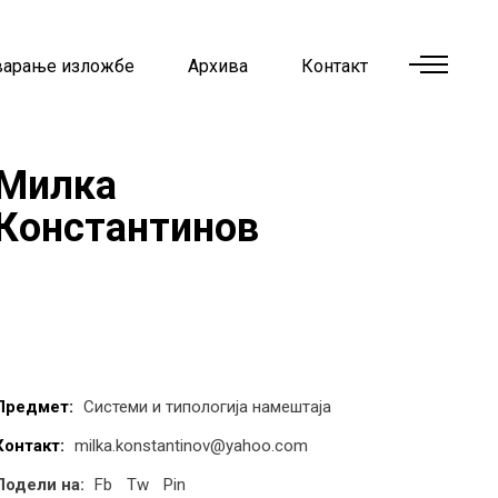
варање изложбе
Архива
Контакт
Милка
Константинов
Предмет:
Системи и типологија намештаја
Контакт:
milka.konstantinov@yahoo.com
Подели на:
Fb
Tw
Pin