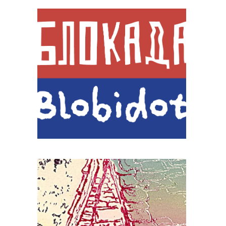
Писмо
Наставник: др ум. Ана Продановић,
доцент
Радови студената
Графика 4
Наставник: Мирјана Томашевић, ред.
професор
Сарадник: Александра Стевановић,