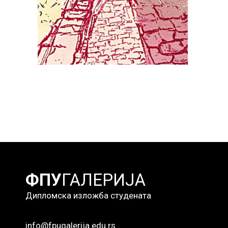
истраживач приправник
Радови студената
ФПУ
ГАЛЕРИЈА
Дипломска изложба студената
info@fpugalerija.edu.rs