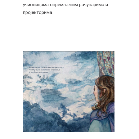
учионицама опремљеним рачунарима и
пројекторима.
Графика књиге
Наставник: др ум. Оливера Батајић
Сретеновић, ванредни професор
Сарадник: Вања Бајовић,
истраживач приправник
Радови студената