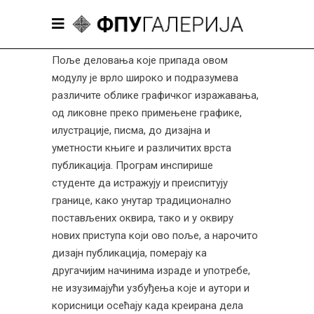
Поље деловања које припада овом
модулу је врло широко и подразумева
различите облике графичког изражавања,
од ликовне преко примењене графике,
илустрације, писма, до дизајна и
уметности књиге и различитих врста
публикација. Програм инспирише
студенте да истражују и преиспитују
границе, како унутар традиционално
постављених оквира, тако и у оквиру
нових приступа који ово поље, а нарочито
дизајн публикација, померају ка
другачијим начинима израде и употребе,
не изузимајући узбуђења које и аутори и
корисници осећају када креирана дела