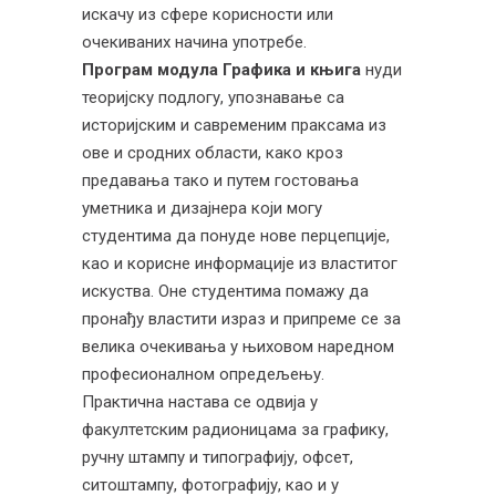
искачу из сфере корисности или
очекиваних начина употребе.
Програм модула
Графика и књига
нуди
теоријску подлогу, упознавање са
историјским и савременим праксама из
ове и сродних области, како кроз
предавања тако и путем гостовања
уметника и дизајнера који могу
студентима да понуде нове перцепције,
као и корисне информације из властитог
искуства. Оне студентима помажу да
пронађу властити израз и припреме се за
велика очекивања у њиховом наредном
професионалном опредељењу.
Практична настава се одвија у
факултетским радионицама за графику,
ручну штампу и типографију, офсет,
ситоштампу, фотографију, као и у