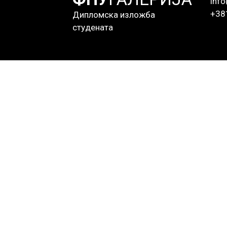
info
+38
Дипломска изложба
студената