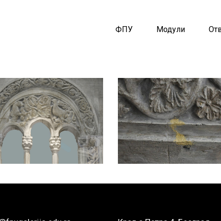
ФПУ
Модули
От
Теодора
Вељко
Васиљевић
Јоковић
Конзервација и
Конзервација и
рестаурација скулптура
рестаурација скулптура
2019/20
2019/20