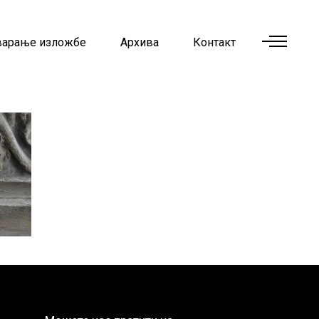
варање изложбе
Архива
Контакт