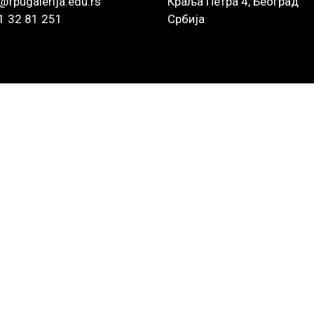
@fpugalerija.edu.rs
Краља Петра 4, Београд
1 32 81 251
Србија