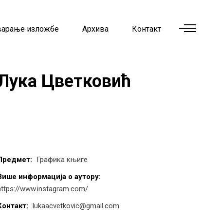
варање изложбе
Архива
Контакт
Лука Цветковић
Предмет:
Графика књиге
Више информација о аутору:
https://www.instagram.com/
Контакт:
lukaacvetkovic@gmail.com