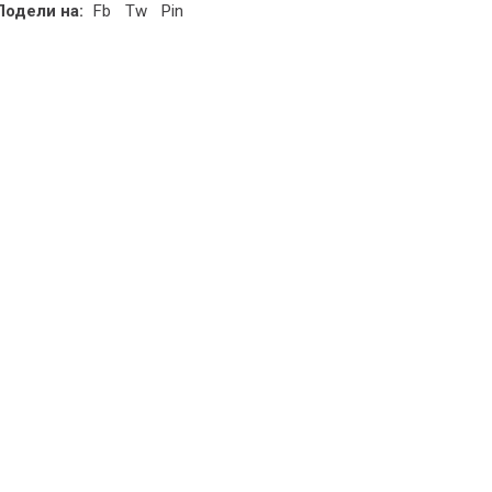
Подели на:
Fb
Tw
Pin