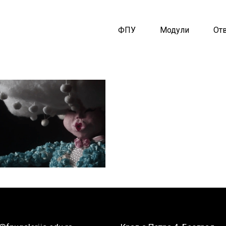
ФПУ
Модули
От
Милица
Милутиновић
Луткарство 2019/20