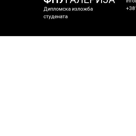
info
+38
Дипломска изложба
студената