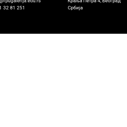
@fpugalerija.edu.rs
Краља Петра 4, Београд
1 32 81 251
Србија