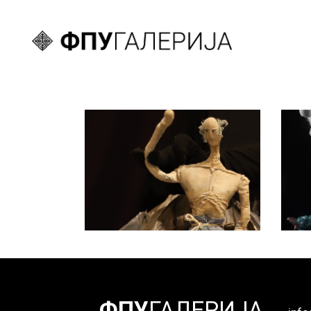
Јована Матић
Луткарство 2019/20
ФПУ
ГАЛЕРИЈА