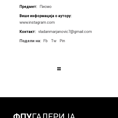
Писмо
Предмет:
Више информација о аутору:
www.instagram.com
vladanmarjanovic7@gmail.com
Контакт:
Подели на:
Fb
Tw
Pin
ФПУ
ГАЛЕРИЈА