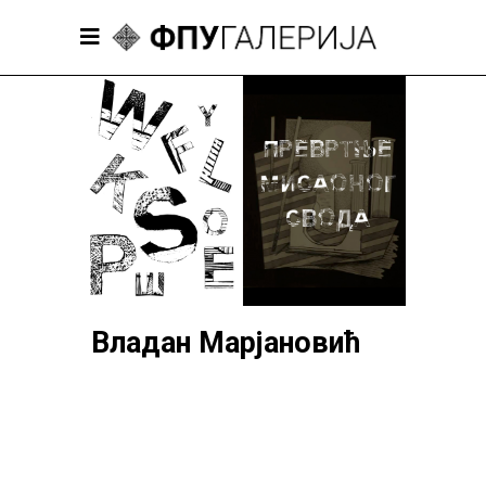
Владан Марјановић