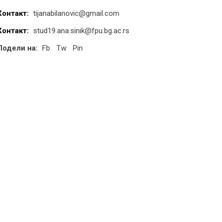
Контакт:
tijanabilanovic@gmail.com
Контакт:
stud19.ana.sinik@fpu.bg.ac.rs
Подели на:
Fb
Tw
Pin