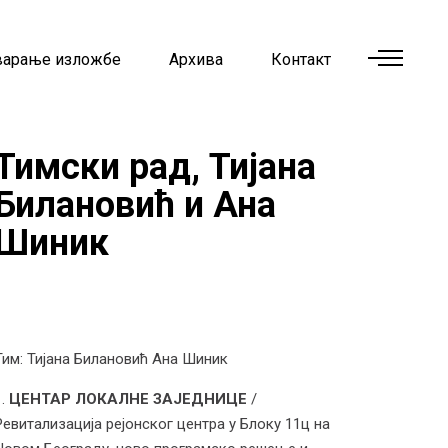
варање изложбе
Архива
Контакт
Тимски рад, Тијана
Билановић и Ана
Шиник
Тим:
Тијана Билановић
Ана Шиник
ЦЕНТАР ЛОКАЛНЕ ЗАЈЕДНИЦЕ
/
Ревитализација рејонског центра у Блоку 11ц на