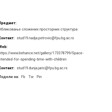
Предмет:
Обликовање сложених просторних структура
Контакт:
stud19.nadja.petrovic@fpu.bg.ac.rs
Web:
https://www.behance.net/gallery/173378799/Space-
intended-for-spending-time-with-children
Контакт:
stud19.dunja.jaric@fpu.bg.ac.rs
Подели на:
Fb
Tw
Pin