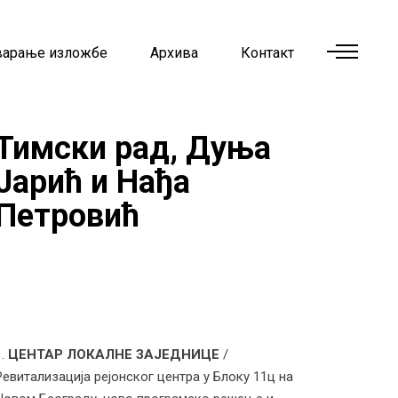
варање изложбе
Архива
Контакт
Тимски рад, Дуња
Јарић и Нађа
Петровић
ЦЕНТАР ЛОКАЛНЕ ЗАЈЕДНИЦЕ
/
Ревитализација рејонског центра у Блоку 11ц на