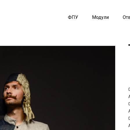
ФПУ
Модули
От