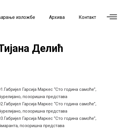
варање изложбе
Архива
Контакт
Тијана Делић
01.Габријел Гарсија Маркес “Сто година самоће”,
Аурелијано, позоришна представа
02.Габријел Гарсија Маркес “Сто година самоће”,
Аурелијано, позоришна представа
03.Габријел Гарсија Маркес ”Сто година самоће”,
Амаранта, позоришна представа