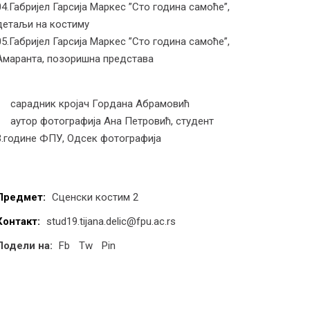
04.Габријел Гарсија Маркес ”Сто година самоће”,
детаљи на костиму
05.Габријел Гарсија Маркес ”Сто година самоће”,
Амаранта, позоришна представа
сарадник кројач Гордана Абрамовић
аутор фотографија Ана Петровић, студент
3.године ФПУ, Одсек фотографија
Предмет:
Сценски костим 2
Контакт:
stud19.tijana.delic@fpu.ac.rs
Подели на:
Fb
Tw
Pin