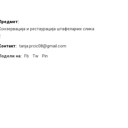
Предмет:
Конзервација и рестаурација штафелајних слика
2
Контакт:
tanja.prcic08@gmail.com
Подели на:
Fb
Tw
Pin