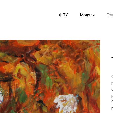
ФПУ
Модули
От