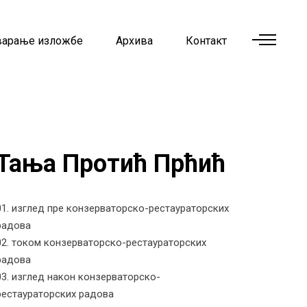
варање изложбе
Архива
Контакт
Тања Протић Прћић
01. изглед пре конзерваторско-рестаураторских
радова
02. током конзерваторско-рестаураторских
радова
03. изглед након конзерваторско-
рестаураторских радова