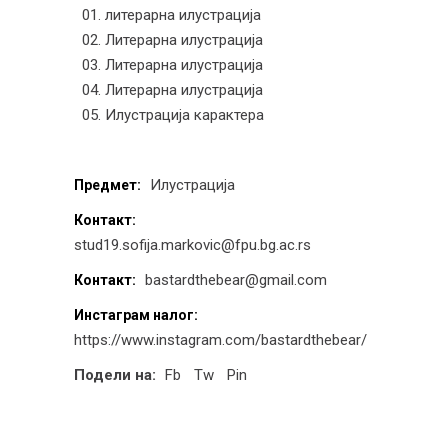
01. литерарна илустрација
02. Литерарна илустрација
03. Литерарна илустрација
04. Литерарна илустрација
05. Илустрација карактера
Илустрација
Предмет:
Контакт:
stud19.sofija.markovic@fpu.bg.ac.rs
bastardthebear@gmail.com
Контакт:
Инстаграм налог:
https://www.instagram.com/bastardthebear/
Подели на:
Fb
Tw
Pin