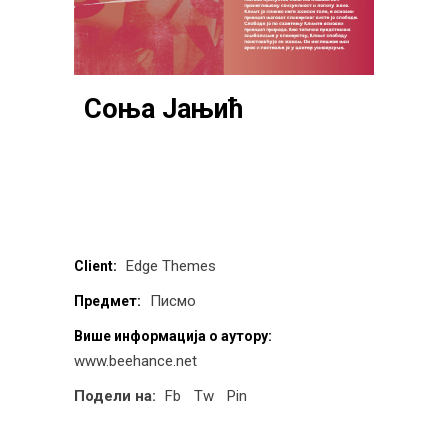
Соња Јањић
Edge Themes
Client:
Писмо
Предмет:
Више информација о аутору:
www.beehance.net
Подели на:
Fb
Tw
Pin