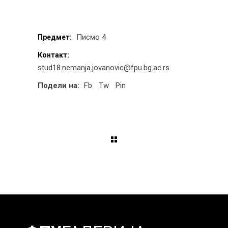
Писмо 4
Предмет:
Контакт:
stud18.nemanja.jovanovic@fpu.bg.ac.rs
Подели на:
Fb
Tw
Pin