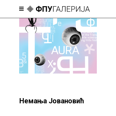
Немања Јовановић