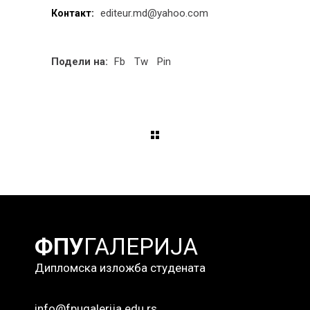
editeur.md@yahoo.com
Контакт:
Подели на:
Fb
Tw
Pin
ФПУ
ГАЛЕРИЈА
Дипломска изложба студената
info@fpugalerija.edu.rs