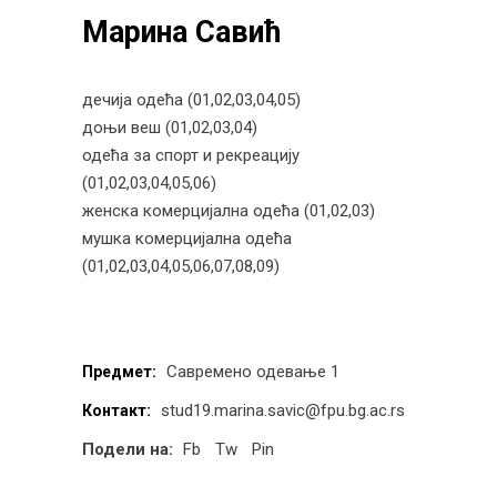
Марина Савић
дечија одећа (01,02,03,04,05)
доњи веш (01,02,03,04)
одећа за спорт и рекреацију
(01,02,03,04,05,06)
женска комерцијална одећа (01,02,03)
мушка комерцијална одећа
(01,02,03,04,05,06,07,08,09)
Савремено одевање 1
Предмет:
stud19.marina.savic@fpu.bg.ac.rs
Контакт:
Подели на:
Fb
Tw
Pin