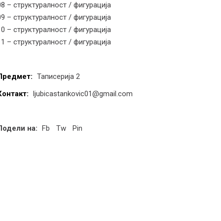
08 – структуралност / фигурација
09 – структуралност / фигурација
10 – структуралност / фигурација
11 – структуралност / фигурација
Предмет:
Таписерија 2
Контакт:
ljubicastankovic01@gmail.com
Подели на:
Fb
Tw
Pin