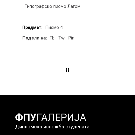
Типографско писмо Лагом
Писмо 4
Предмет:
Подели на:
Fb
Tw
Pin
ФПУ
ГАЛЕРИЈА
Дипломска изложба студената