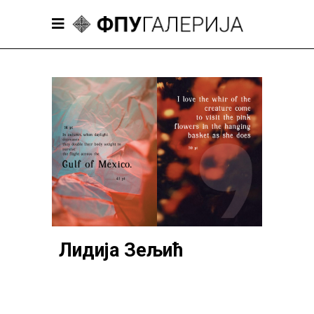
Лидија Зељић