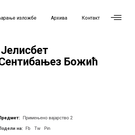
варање изложбе
Архива
Контакт
Јелисбет
Сентибањез Божић
Предмет:
Примењено вајарство 2
Подели на:
Fb
Tw
Pin