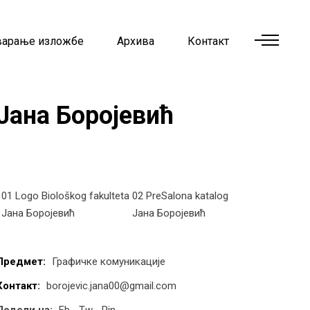
варање изложбе
Архива
Контакт
Јана Боројевић
01 Logo Biološkog fakulteta
02 PreSalona katalog
Јана Боројевић
Јана Боројевић
Предмет:
Графичке комуникације
Контакт:
borojevic.jana00@gmail.com