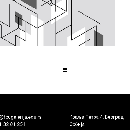
@fpugalerija.edu.rs
Краља Петра 4, Београд
1 32 81 251
Србија