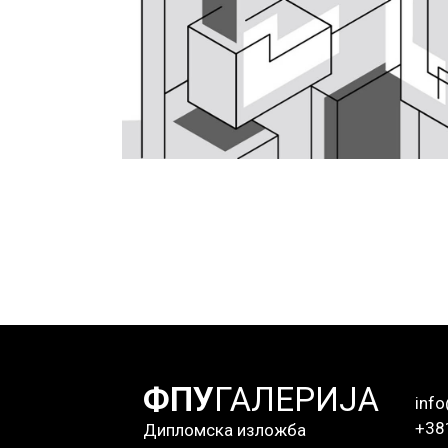
ФПУ
ГАЛЕРИЈА
info
+38
Дипломска изложба