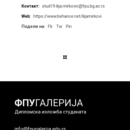
stud19.ilija.mirkovic@fpu.bg.ac.rs
Контакт:
https://www.behance.net/ilijamirkovi
Web:
Подели на:
Fb
Tw
Pin
ФПУ
ГАЛЕРИЈА
Дипломска изложба студената
info@fpugalerija.edu.rs