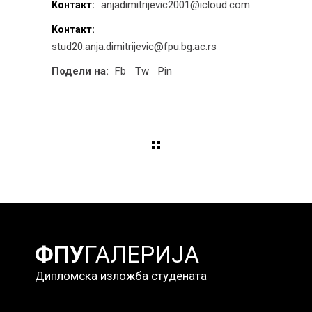
anjadimitrijevic2001@icloud.com
Контакт:
Контакт:
stud20.anja.dimitrijevic@fpu.bg.ac.rs
Подели на:
Fb
Tw
Pin
ФПУ
ГАЛЕРИЈА
Дипломска изложба студената