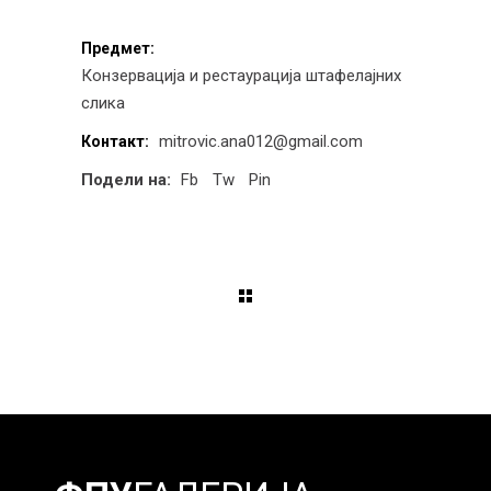
Предмет:
Конзервација и рестаурација штафелајних
слика
mitrovic.ana012@gmail.com
Контакт:
Подели на:
Fb
Tw
Pin