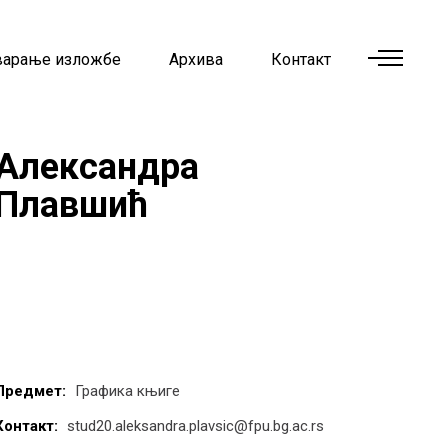
варање изложбе
Архива
Контакт
Александра
Плавшић
Предмет:
Графика књиге
Контакт:
stud20.aleksandra.plavsic@fpu.bg.ac.rs