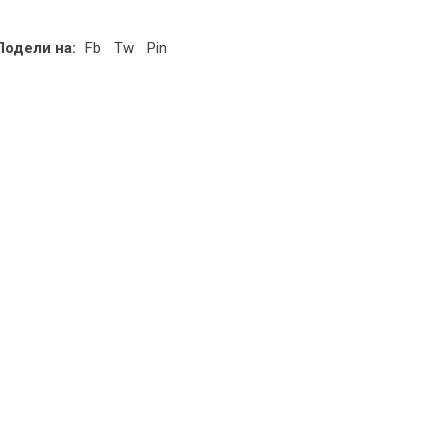
Подели на:
Fb
Tw
Pin