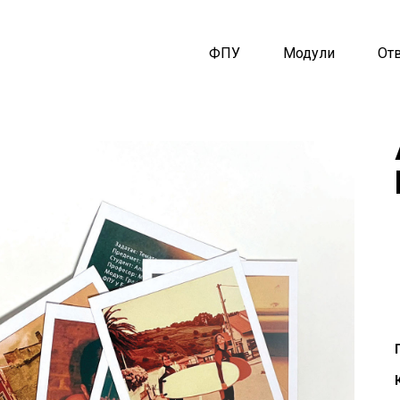
ФПУ
Модули
От