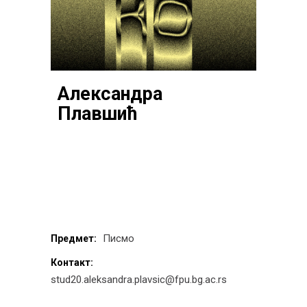
Александра
Плавшић
Писмо
Предмет:
Контакт:
stud20.aleksandra.plavsic@fpu.bg.ac.rs