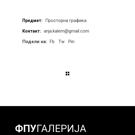
Просторна графика
Предмет:
anja.kalem@gmail.com
Контакт:
Подели на:
Fb
Tw
Pin
ФПУ
ГАЛЕРИЈА