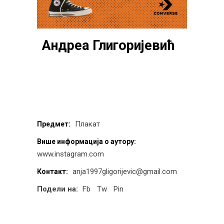
Андреа Глигоријевић
Плакат
Предмет:
Више информација о аутору:
www.instagram.com
anja1997gligorijevic@gmail.com
Контакт:
Подели на:
Fb
Tw
Pin