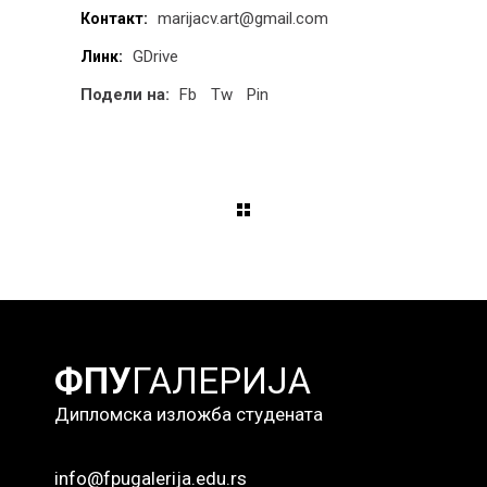
marijacv.art@gmail.com
Контакт:
GDrive
Линк:
Подели на:
Fb
Tw
Pin
ФПУ
ГАЛЕРИЈА
Дипломска изложба студената
info@fpugalerija.edu.rs